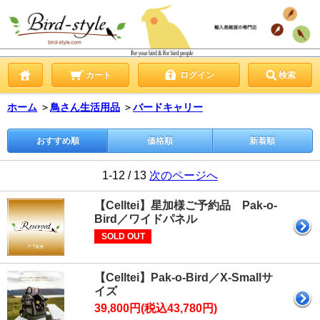
カート
ログイン
検索
ホーム
＞
鳥さん生活用品
＞
バードキャリー
おすすめ順
価格順
新着順
1-12 / 13
次のページへ
【Celltei】星加様ご予約品 Pak-o-
Bird／ワイドパネル
SOLD OUT
【Celltei】Pak-o-Bird／X-Smallサ
イズ
39,800円(税込43,780円)