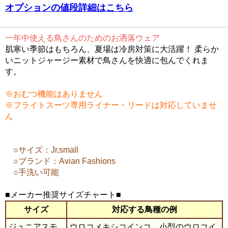
オプションの値段詳細はこちら
一年中使える鳥さんのためのお洒落ウェア
肌寒い季節はもちろん、夏場は冷房対策に大活躍！ 柔らか
いニットジャージー素材で鳥さんを快適に包んでくれま
す。
※おむつ機能はありません
※フライトスーツ専用ライナー・リードは対応していませ
ん
○サイズ：Jr,small
○ブランド：Avian Fashions
○手洗い可能
■メーカー推奨サイズチャート■
サイズ
対応する鳥種の例
ジュニアスモ
ウロコメキシコインコ、小型のウロコイ