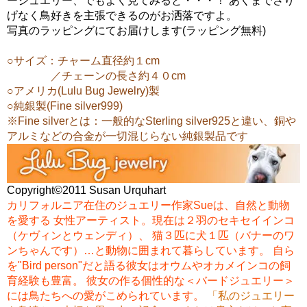
ージュエリー、でもよく見てみると・・・！ あくまでさり
げなく鳥好きを主張できるのがお洒落ですよ。
写真のラッピングにてお届けします(ラッピング無料)
○サイズ：チャーム直径約１cm
／チェーンの長さ約４０cm
○アメリカ(Lulu Bug Jewelry)製
○純銀製(Fine silver999)
※Fine silverとは：一般的なSterling silver925と違い、銅や
アルミなどの合金が一切混じらない純銀製品です
Copyright©2011 Susan Urquhart
カリフォルニア在住のジュエリー作家Sueは、自然と動物
を愛する 女性アーティスト。現在は２羽のセキセイインコ
（ケヴィンとウェンディ）、 猫３匹に犬１匹（バナーのワ
ンちゃんです）…と動物に囲まれて暮らしています。 自ら
を"Bird person"だと語る彼女はオウムやオカメインコの飼
育経験も豊富。 彼女の作る個性的な＜バードジュエリー＞
には鳥たちへの愛がこめられています。
「私のジュエリー