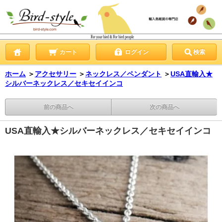
カート
ログイン
検索
ホーム
＞
アクセサリー
＞
ネックレス／ペンダント
＞
USA直輸入★
シルバーネックレス／セキセイインコ
前の商品へ
次の商品へ
USA直輸入★シルバーネックレス／セキセイインコ