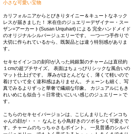
小さな可愛い宝物
カリフォルニアからとびきりタイニー＆キュートなネック
レスが届きました！ 米在住のジュエリーデザイナー・スー
ザン=アーカート(Susan Urquhart) による 完全ハンドメイド
のオリジナルシルバージュエリーです。 一つ一つ手作りで
大切に作られているから、既製品とは違う特別感がありま
す。
セキセイインコの刻印が入った純銀製のチャームは直径約
１cmの超プチサイズ。 表面はちょっぴりシックな風合いの
マット仕上げです。 厚みがほとんどなく、薄くて軽いので
着けていて全く違和感はありません。 チェーンも細く、写
真でみるよりずっと華奢で繊細な印象。 カジュアルにもき
れいめにも似合う＜日常使いにいい感じのジュエリー＞で
す。
こちらのセキセイバージョンは、こじんまりしたインコち
ゃんの顔が・・・ なんとも小鳥好きのツボをつく可愛さで
す。チャームのちっちゃさもポイント。 一見普通のシルバ