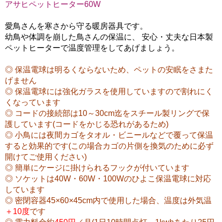
アサヒペットヒーター60W
愛鳥さんを寒さから守る暖房器具です。
幼鳥や体調を崩した鳥さんの保温に、 安心・丈夫な日本製
ペットヒーターで温度管理をしてあげましょう。
◎ 保温電球は明るくならないため、ペットの安眠をさまた
げません
◎ 保温電球には強化ガラスを使用していますので割れにく
くなっています
◎ コードの接続部は10～30cm迄をスチール製リングで保
護しています(コードをかじる恐れがあるため)
◎ 小鳥には夜間カゴをタオル・ビニールなどで覆って保温
すると効果的です(この場合カゴの片側を換気のために必ず
開けてご使用ください)
◎ 簡単にケージに掛けられるフックが付いています
◎ ソケットは40W・60W・100Wのひよこ保温電球に対応
しています
◎ 密閉容器45×60×45cm内で使用した場合、温度は外気温
＋10度
です