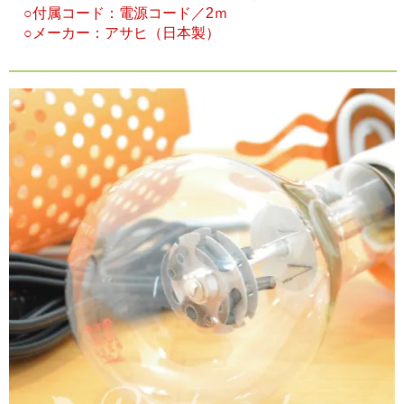
○付属コード：電源コード／2ｍ
○メーカー：アサヒ（日本製）