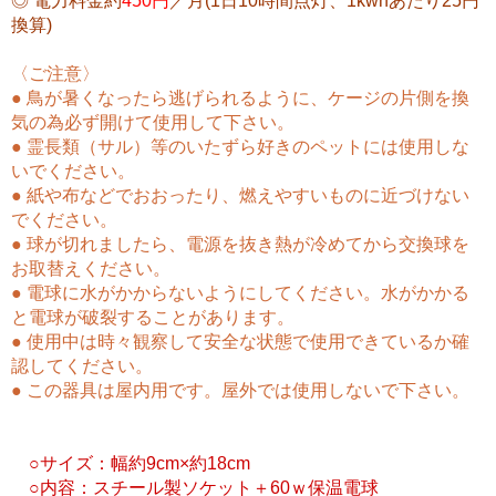
◎ 電力料金約
450円
／月(1日10時間点灯、1kwhあたり25円
換算)
〈ご注意〉
● 鳥が暑くなったら逃げられるように、ケージの片側を換
気の為必ず開けて使用して下さい。
● 霊長類（サル）等のいたずら好きのペットには使用しな
いでください。
● 紙や布などでおおったり、燃えやすいものに近づけない
でください。
● 球が切れましたら、電源を抜き熱が冷めてから交換球を
お取替えください。
● 電球に水がかからないようにしてください。水がかかる
と電球が破裂することがあります。
● 使用中は時々観察して安全な状態で使用できているか確
認してください。
● この器具は屋内用です。屋外では使用しないで下さい。
○サイズ：幅約9cm×約18cm
○内容：スチール製ソケット＋60ｗ保温電球