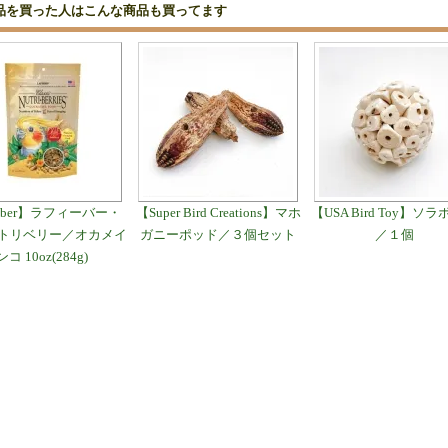
品を買った人はこんな商品も買ってます
feber】ラフィーバー・
【Super Bird Creations】マホ
【USA Bird Toy】ソ
トリベリー／オカメイ
ガニーポッド／３個セット
／１個
ンコ 10oz(284g)