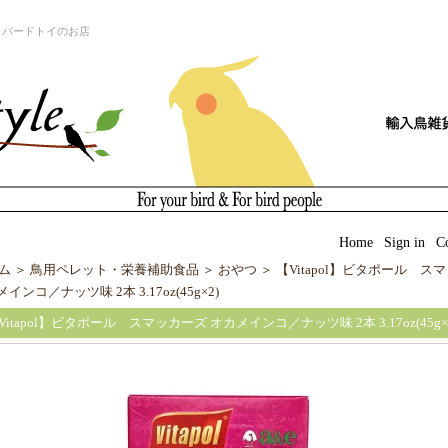
とバードトイのお店
|
Home
|
Sign in
|
C
ム
＞
鳥用ペレット・栄養補助食品
＞
おやつ
＞
【Vitapol】ビタポール ス
インコ／ナッツ味 2本 3.17oz(45g×2)
Vitapol】ビタポール スマッカーズ オカメインコ／ナッツ味 2本 3.17oz(45g×