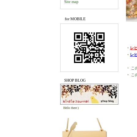
Site map
for MOBILE
・
レ
・
レ
・
こ
・
こ
SHOP BLOG
Hello there:)