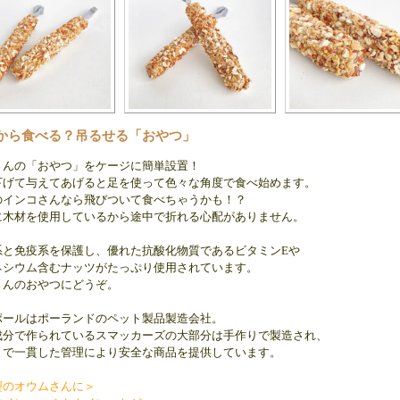
から食べる？吊るせる「おやつ」
さんの「おやつ」をケージに簡単設置！
下げて与えてあげると足を使って色々な角度で食べ始めます。
のインコさんなら飛びついて食べちゃうかも！？
に木材を使用しているから途中で折れる心配がありません。
系と免疫系を保護し、優れた抗酸化物質であるビタミンEや
ネシウム含むナッツがたっぷり使用されています。
さんのおやつにどうぞ。
ポールはポーランドのペット製品製造会社。
成分で作られているスマッカーズの大部分は手作りで製造され、
まで一貫した管理により安全な商品を提供しています。
型のオウムさんに＞