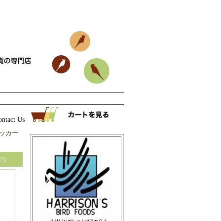
ontact Us
|
マッカー
2)