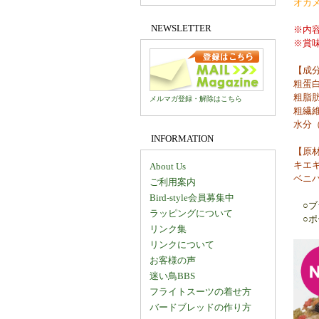
オカ
NEWSLETTER
※内容量
※賞味
【成
粗蛋白
粗脂肪
メルマガ登録・解除はこちら
粗繊維
水分（
INFORMATION
【原
キエ
About Us
ベニ
ご利用案内
Bird-style会員募集中
○ブラ
ラッピングについて
○ポ
リンク集
リンクについて
お客様の声
迷い鳥BBS
フライトスーツの着せ方
バードブレッドの作り方