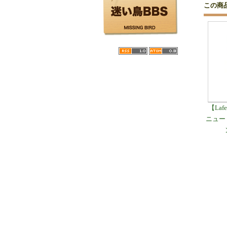
この商
【La
ニュー