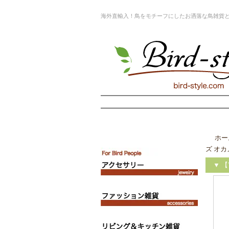
海外直輸入！鳥をモチーフにしたお洒落な鳥雑貨
ホー
ズ オカメ
▼ 【