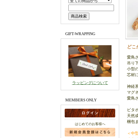
GIFT-WRAPPING
どこ
愛鳥
吊り
小型
芯材
ラッピングについて
神経
マグ
愛鳥
MEMBERS ONLY
ビタ
天然
梱包
はじめてのお客様へ
＜中