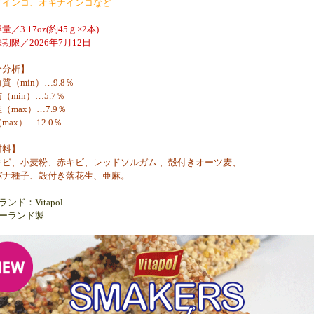
メインコ、オキナインコなど
／3.17oz(約45ｇ×2本)
期限／2026年7月12日
分分析】
質（min）…9.8％
（min）…5.7％
（max）…7.9％
max）…12.0％
材料】
キビ、小麦粉、赤キビ、レッドソルガム 、殻付きオーツ麦、
バナ種子、殻付き落花生、亜麻。
ンド：Vitapol
ーランド製