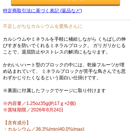
特定商取引法に基づく表記 (返品など)
不足しがちなカルシウムを愛鳥さんに
カルシウムやミネラルを手軽に補給しながら くちばしの伸
びすぎを防いでくれるミネラルブロック。 ガリガリかじる
ことで、退屈防止やストレスの解消にもなります。
かわいいハート型のブロックの中には、乾燥フルーツが埋
め込まれていて、 ミネラルブロックが苦手な鳥さんでも思
わずかじりたくなるという面白い仕掛けです。
※裏面に付属したフックでケージに取り付けます
※内容量／1.25oz35g(約17ｇ×2個)
※賞味期限／2026年8月24日
【含有成分】
・カルシウム／36.3%(min)40.0%(max)