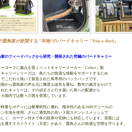
の愛鳥家が絶賛する ”本物”のバードキャリー「Pak-o-Bird」
鳥家のフィードバックから研究・開発された究極のバードキャリー
ーヨークに拠点を置くペットキャリーメーカー「Celltei」製
ドキャリーシリーズは、鳥たちの快適な移動をサポートするため
までこだわり抜いて製造された鳥専用のバックパックです。
段階から愛鳥家の声を元に幾度も改良を重ね、数年の歳月をかけて
されたキャリーは、その頑丈さと行き届いた鳥への配慮から
リカ国内では数々の賞を受賞しています。
で軽量なボディには耐摩耗性に優れ、撥水性のある1680デニールの
ロン生地を使用。さらに通気性の良い３面ステンレスメッシュで
涼しく、カーテン付きで冬の防寒や安静にも対応しています。背面には
風を通すスカイライト（天窓）があり、愛鳥さんの快適な空間を守ります。