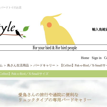
とバードトイのお店
|
Home
|
Sign in
|
C
ム
＞
鳥さん生活用品
＞
バードキャリー
＞
【Celltei】Pak-o-Bird／X-Small
elltei】Pak-o-Bird／X-Smallサイズ