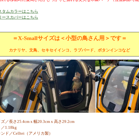
カスタムカラーはこちら
フリースカバーはこちら
＝X-Smallサイズは＜小型の鳥さん用＞です＝
カナリヤ、文鳥、セキセイインコ、ラブバード、ボタンインコなど
／長さ25.4cm x 幅20.3cm x 高さ29.2cm
1.18kg
ンド／Celltei（アメリカ製）