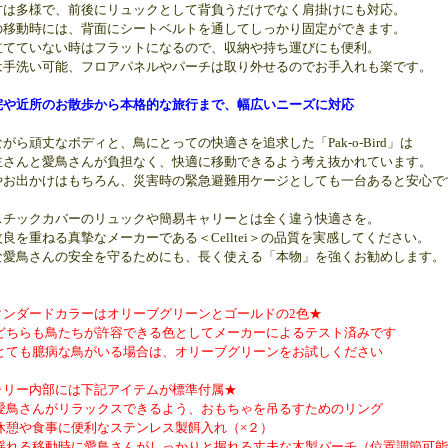
方は多様で、前後にリュックとして背負うだけでなく肩掛けにも対応。
の移動時には、背面にシートベルトを通してしっかり固定ができます。
立てていない時はフラットになるので、収納や持ち運びにも便利。
は手洗い可能、フロアパネルやパーチは取り外せるのでお手入れも楽です。
院や近所のお散歩から本格的な旅行まで、幅広いニーズに対応
がら頑丈なボディと、鳥にとっての快適さを追求した「Pak-o-Bird」は
主さんと愛鳥さんが負担なく、快適に移動できるよう考え抜かれています。
やお出かけはもちろん、災害時の緊急避難用ケージとしても一台あると安心で
スチックカバーのリュックや簡易キャリーとは全く違う快適さを。
良を重ねる真摯なメーカーである＜Celltei＞の品質を実感してください。
な愛鳥さんの安全を守るためにも、長く使える「本物」を強くお勧めします。
タンダードカラーはオリーブグリーンとゴールドの2色★
ちらも鳥たちが許容できる色としてメーカーによるテスト済みです
ても臆病な鳥がいる場合は、オリーブグリーンをお試しください
ャリー内部には下記アイテムが標準付属★
鳥さんがリラックスできるよう、おもちゃを吊るすためのリング
憩や食事に便利なステンレス製餌入れ（×２）
れる移動時に愛鳥さんがしっかりと握れる丈夫な木製パーチ（位置調節可能