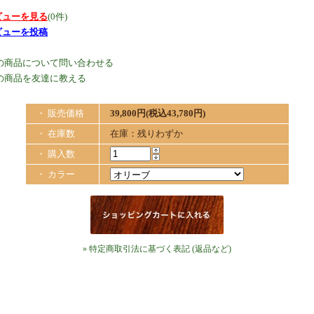
ビューを見る
(0件)
ビューを投稿
の商品について問い合わせる
の商品を友達に教える
・ 販売価格
39,800円(税込43,780円)
・ 在庫数
在庫：残りわずか
・ 購入数
・ カラー
» 特定商取引法に基づく表記 (返品など)