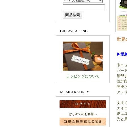
GIFT-WRAPPING
世界
▶愛
米ニュ
バー
細部
ラッピングについて
設計
開発
アメ
MEMBERS ONLY
丈夫
ナイ
夏は
はじめてのお客様へ
光と