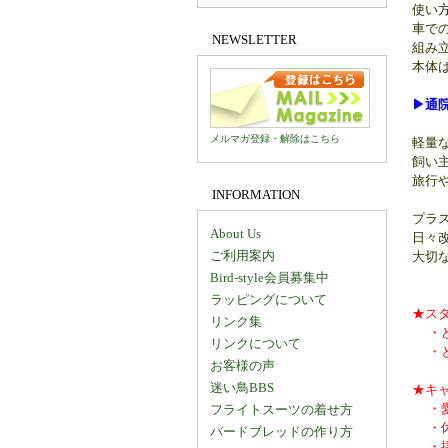
使い
車で
NEWSLETTER
組み
本体
▶通
メルマガ登録・解除はこちら
軽量な
飼い
旅行
INFORMATION
プラ
About Us
日々改
ご利用案内
大切
Bird-style会員募集中
ラッピングについて
★ス
リンク集
・ど
リンクについて
・と
お客様の声
迷い鳥BBS
★キ
・愛
フライトスーツの着せ方
・休
バードブレッドの作り方
・揺