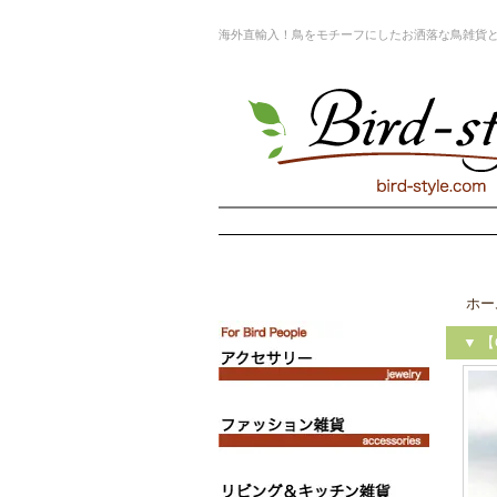
海外直輸入！鳥をモチーフにしたお洒落な鳥雑貨
ホー
▼ 【C