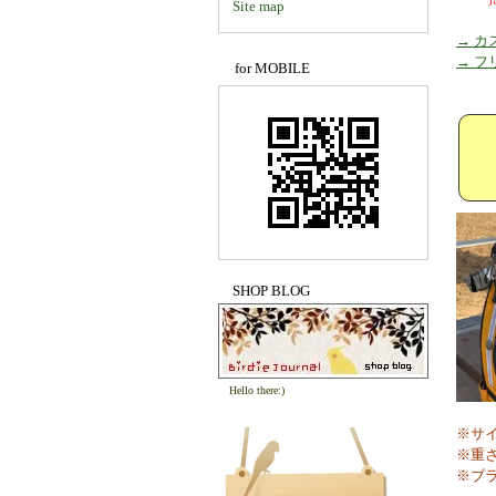
Site map
→ 
→ 
for MOBILE
SHOP BLOG
Hello there:)
※サイズ
※重さ／
※ブラ