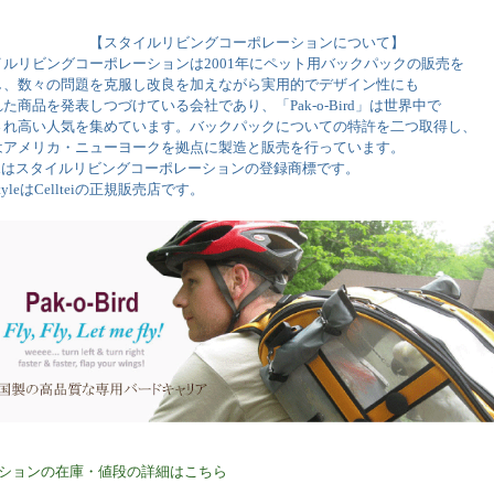
【スタイルリビングコーポレーションについて】
イルリビングコーポレーションは2001年にペット用バックパックの販売を
し、数々の問題を克服し改良を加えながら実用的でデザイン性にも
た商品を発表しつづけている会社であり、「Pak-o-Bird」は世界中で
され高い人気を集めています。バックパックについての特許を二つ取得し、
はアメリカ・ニューヨークを拠点に製造と販売を行っています。
lteiはスタイルリビングコーポレーションの登録商標です。
-styleはCellteiの正規販売店です。
プションの在庫・値段の詳細はこちら