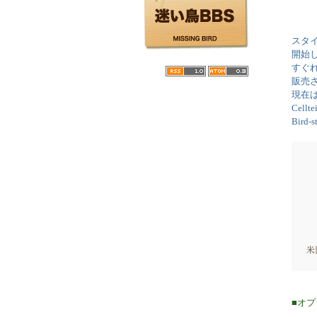
スタ
開始
すぐれ
販売
現在
Cel
Bird
■オ