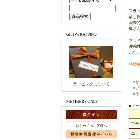
フラ
放し
国際
鳥さ
GIFT-WRAPPING
フラ
伸縮
♪フ
特徴
○サイズ
ラッピングについて
○ブラン
○手
MEMBERS ONLY
■メ
プチ
はじめてのお客様へ
エッ