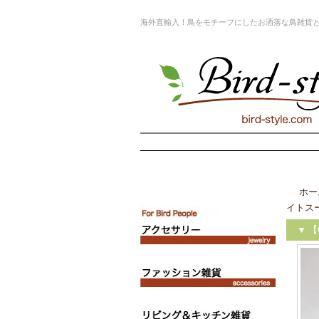
海外直輸入！鳥をモチーフにしたお洒落な鳥雑貨
ホー
イトス
▼ 【