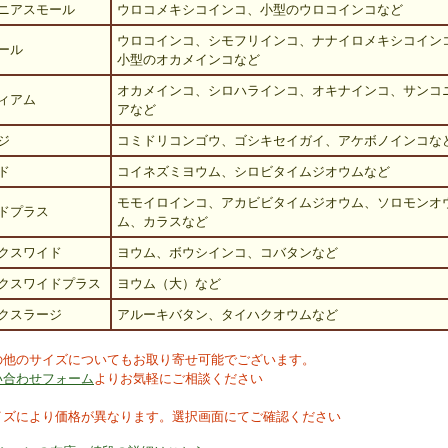
ニアスモール
ウロコメキシコインコ、小型のウロコインコなど
ウロコインコ、シモフリインコ、ナナイロメキシコイン
ール
小型のオカメインコなど
オカメインコ、シロハラインコ、オキナインコ、サンコ
ィアム
アなど
ジ
コミドリコンゴウ、ゴシキセイガイ、アケボノインコな
ド
コイネズミヨウム、シロビタイムジオウムなど
モモイロインコ、アカビビタイムジオウム、ソロモンオ
ドプラス
ム、カラスなど
クスワイド
ヨウム、ボウシインコ、コバタンなど
クスワイドプラス
ヨウム（大）など
クスラージ
アルーキバタン、タイハクオウムなど
の他のサイズについてもお取り寄せ可能でございます。
い合わせフォーム
よりお気軽にご相談ください
イズにより価格が異なります。選択画面にてご確認ください