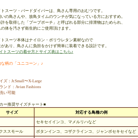
イトスーツ・バードダイパーは、鳥さん専用のおむつです。
飼いの鳥さんや、放鳥タイムのウンチが気になっている方におすすめ。
特許を取得した「プープポーチ」と呼ばれる部分に排泄物はためられ、
んの体を汚さず衛生的にご使用頂けます。
イトスーツ本体はナイロン・ポリウレタン素材なので
性があり、鳥さんに負担をかけず簡単に装着できる設計です。
ライトスーツの着せ方とサイズ表はこちら♪
的な柄の「ユニコーン」♪
：Jr.Small〜X-Large
ド：Avian Fashions
洗い可能
ーカー推奨サイズチャート■
サイズ
対応する鳥種の例
セキセイインコ、マメルリハなど
クススモール
ボタンインコ、コザクラインコ、ジャンボセキセイなど