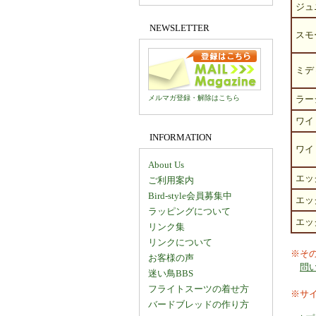
ジュ
NEWSLETTER
スモ
ミデ
メルマガ登録・解除はこちら
ラー
ワイ
INFORMATION
ワイ
About Us
エッ
ご利用案内
Bird-style会員募集中
エッ
ラッピングについて
エッ
リンク集
リンクについて
※そ
お客様の声
問
迷い鳥BBS
フライトスーツの着せ方
※サ
バードブレッドの作り方