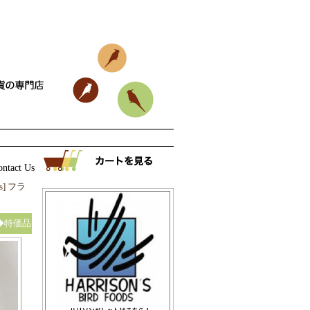
ontact Us
|
ns] フラ
）◆特価品