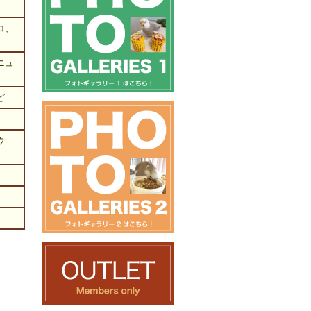
コ、
ニュ
ど
ウ