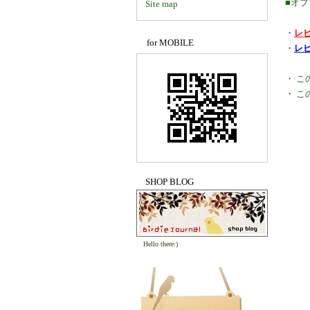
■オ
Site map
・
レ
for MOBILE
・
レ
・
こ
・
こ
SHOP BLOG
Hello there:)