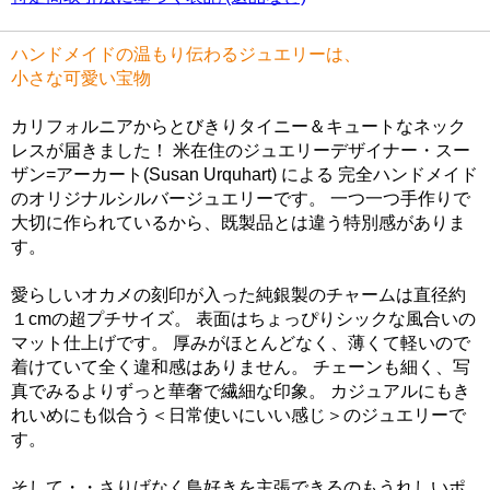
ハンドメイドの温もり伝わるジュエリーは、
小さな可愛い宝物
カリフォルニアからとびきりタイニー＆キュートなネック
レスが届きました！ 米在住のジュエリーデザイナー・スー
ザン=アーカート(Susan Urquhart) による 完全ハンドメイド
のオリジナルシルバージュエリーです。 一つ一つ手作りで
大切に作られているから、既製品とは違う特別感がありま
す。
愛らしいオカメの刻印が入った純銀製のチャームは直径約
１cmの超プチサイズ。 表面はちょっぴりシックな風合いの
マット仕上げです。 厚みがほとんどなく、薄くて軽いので
着けていて全く違和感はありません。 チェーンも細く、写
真でみるよりずっと華奢で繊細な印象。 カジュアルにもき
れいめにも似合う＜日常使いにいい感じ＞のジュエリーで
す。
そして・・さりげなく鳥好きを主張できるのもうれしいポ