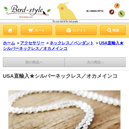
カート
ログイン
検索
ホーム
＞
アクセサリー
＞
ネックレス／ペンダント
＞
USA直輸入★
シルバーネックレス／オカメインコ
前の商品へ
次の商品へ
USA直輸入★シルバーネックレス／オカメインコ