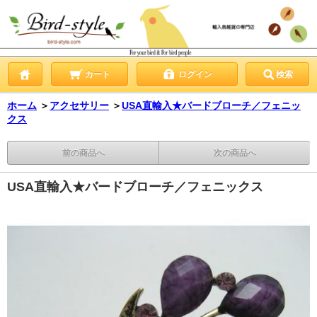
カート
ログイン
検索
ホーム
＞
アクセサリー
＞
USA直輸入★バードブローチ／フェニッ
クス
前の商品へ
次の商品へ
USA直輸入★バードブローチ／フェニックス