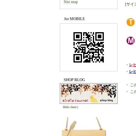
Site map
[サイ
for MOBILE
・
レ
・
レ
SHOP BLOG
・
こ
・
こ
Hello there:)