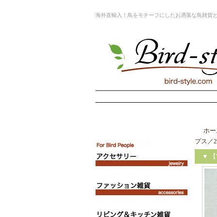
海外直輸入！鳥をモチーフにしたお洒落な鳥雑貨
ホー
プス／2
▼ 