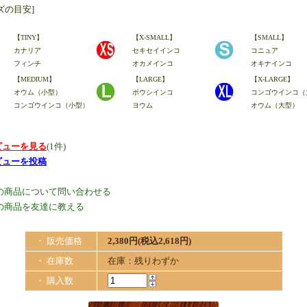
ズの目安]
【TINY】
【X-SMALL】
【SMALL】
カナリア
セキセイインコ
コニュア
フィンチ
オカメインコ
オキナインコ
【MEDIUM】
【LARGE】
【X-LARGE】
オウム（小型）
ボウシインコ
コンゴウインコ（
コンゴウインコ（小型）
ヨウム
オウム（大型）
ビューを見る
(1件)
ビューを投稿
の商品について問い合わせる
の商品を友達に教える
・ 販売価格
2,380円(税込2,618円)
・ 在庫数
在庫：残りわずか
・ 購入数