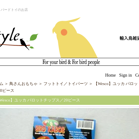
とバードトイのお店
|
Home
|
Sign in
|
C
ム
＞
鳥さんおもちゃ
＞
フットトイ／トイパーツ
＞
【Wesco】ユッカ パロ
0ピース
【Wesco】ユッカ パロットチップス／20ピース