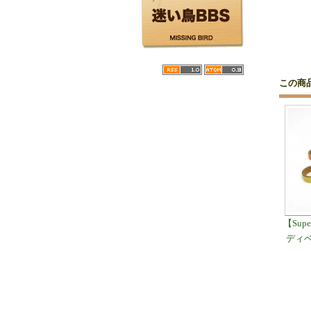
この商
【Supe
ディベ