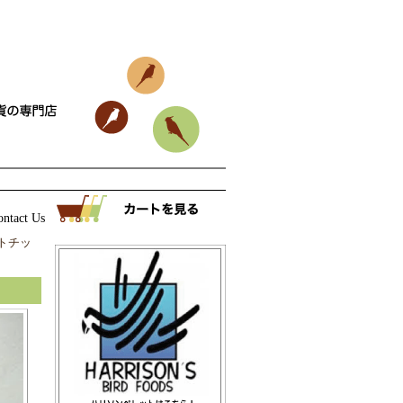
ontact Us
|
ットチッ