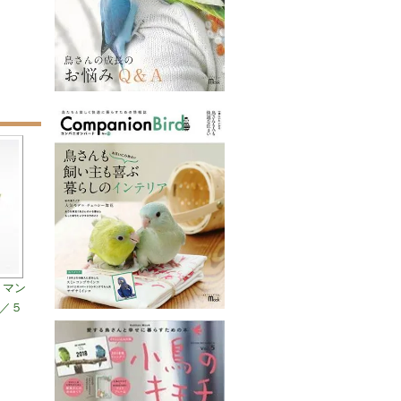
ns】マン
）／５