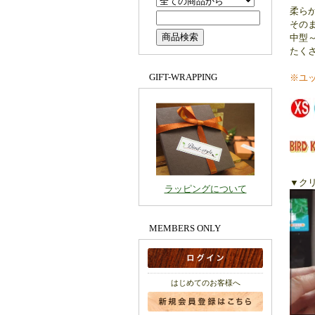
柔ら
その
中型
たく
GIFT-WRAPPING
※ユ
▼ク
ラッピングについて
MEMBERS ONLY
はじめてのお客様へ