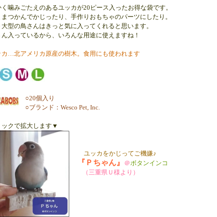
かく噛みごたえのあるユッカが20ピース入ったお得な袋です。
ままつかんでかじったり、手作りおもちゃのパーツにしたり。
～大型の鳥さんはきっと気に入ってくれると思います。
さん入っているから、いろんな用途に使えますね！
ッカ…北アメリカ原産の樹木。食用にも使われます
○20個入り
○ブランド：Wesco Pet, Inc.
リックで拡大します▼
ユッカをかじってご機嫌♪
『Ｐちゃん』
＠
ボタンインコ
（三重県Ｕ様より）