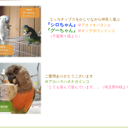
ユッカチップスをかじりながら仲良く遊ぶ
『シロちゃん』
＠
アオメキバタン
と
『グーちゃん』
＠
キソデボウシインコ
（千葉県Ｙ様より）
ご愛用ありがとうございます
＠アカハラハネナガインコ
「とても喜んで遊んでいます。」（埼玉県M様よ