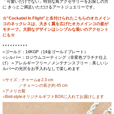
「可愛いだけでない」特別な鳥アクセサリーをお探しの方
に きっとご満足いただけるアートジュエリーです。
☆"Cockatiel In Flight"と名付けられたこちらのオカメイン
コのネックレスは、大きく翼を広げたオカメインコの姿が
モチーフ。大胆なデザインはシンプルな装いのアクセント
にも☆
* * * * * * * * * *
○ゴールド：14KGP（14金ゴールドプレート）
○シルバー：ロジウムコーティング（非変色プラチナ仕上
げ）＝アレルギーフリー／メンテナンスフリー：美しいシ
ルバーの光沢をお手入れなしで楽しめます
○サイズ：チャームφ 2.3 cm
／チェーンの長さ約 45 cm
○アメリカ製
○Bird-styleオリジナルギフトBOXに入れてお届けします