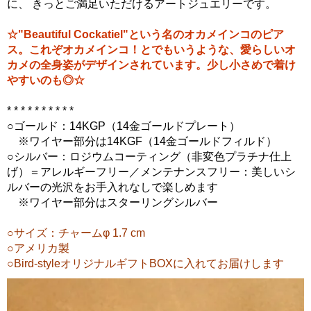
に、 きっとご満足いただけるアートジュエリーです。
☆"Beautiful Cockatiel"という名のオカメインコのピア
ス。これぞオカメインコ！とでもいうような、愛らしいオ
カメの全身姿がデザインされています。少し小さめで着け
やすいのも◎☆
* * * * * * * * * *
○ゴールド：14KGP（14金ゴールドプレート）
※ワイヤー部分は14KGF（14金ゴールドフィルド）
○シルバー：ロジウムコーティング（非変色プラチナ仕上
げ）＝アレルギーフリー／メンテナンスフリー：美しいシ
ルバーの光沢をお手入れなしで楽しめます
※ワイヤー部分はスターリングシルバー
○サイズ：チャームφ 1.7 cm
○アメリカ製
○Bird-styleオリジナルギフトBOXに入れてお届けします